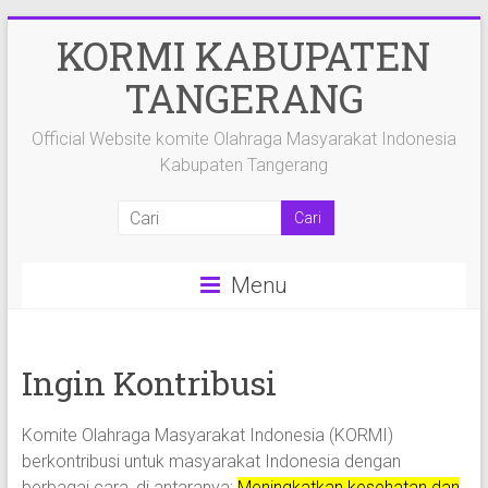
Skip
KORMI KABUPATEN
to
content
TANGERANG
Official Website komite Olahraga Masyarakat Indonesia
Kabupaten Tangerang
Menu
Ingin Kontribusi
Komite Olahraga Masyarakat Indonesia (KORMI)
berkontribusi untuk masyarakat Indonesia dengan
berbagai cara, di antaranya:
Meningkatkan kesehatan dan