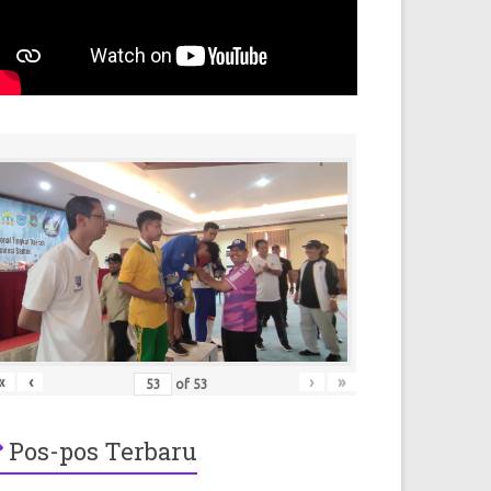
«
‹
›
»
of
53
Pos-pos Terbaru