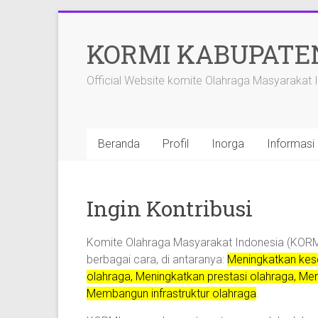
Skip
to
KORMI KABUPATE
content
Official Website komite Olahraga Masyarakat
Beranda
Profil
Inorga
Informasi 
Ingin Kontribusi
Komite Olahraga Masyarakat Indonesia (KORMI
berbagai cara, di antaranya:
Meningkatkan kes
olahraga, Meningkatkan prestasi olahraga, Me
Membangun infrastruktur olahraga
.