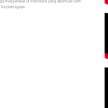
a masyarakat di Indonesia yang diperkuat oleh
 Keolahragaan