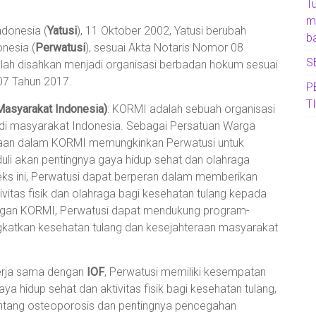
T
m
ndonesia (
Yatusi
), 11 Oktober 2002, Yatusi berubah
b
nesia (
Perwatusi
), sesuai Akta Notaris Nomor 08
S
telah disahkan menjadi organisasi berbadan hokum sesuai
7 Tahun 2017.
P
T
asyarakat Indonesia)
: KORMI adalah sebuah organisasi
i masyarakat Indonesia. Sebagai Persatuan Warga
ertaan dalam KORMI memungkinkan Perwatusi untuk
uli akan pentingnya gaya hidup sehat dan olahraga
ks ini, Perwatusi dapat berperan dalam memberikan
ivitas fisik dan olahraga bagi kesehatan tulang kepada
engan KORMI, Perwatusi dapat mendukung program-
gkatkan kesehatan tulang dan kesejahteraan masyarakat
erja sama dengan
IOF
, Perwatusi memiliki kesempatan
 hidup sehat dan aktivitas fisik bagi kesehatan tulang,
ntang osteoporosis dan pentingnya pencegahan