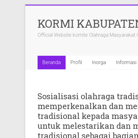
Skip
to
KORMI KABUPATE
content
Official Website komite Olahraga Masyarakat
Beranda
Profil
Inorga
Informasi 
Sosialisasi olahraga trad
memperkenalkan dan me
tradisional kepada masya
untuk melestarikan dan
tradisional sebagai bagia