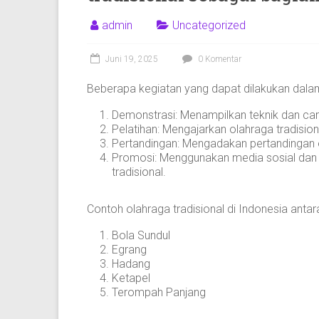
admin
Uncategorized
Juni 19, 2025
0 Komentar
Beberapa kegiatan yang dapat dilakukan dalam s
Demonstrasi: Menampilkan teknik dan cara
Pelatihan: Mengajarkan olahraga tradisi
Pertandingan: Mengadakan pertandingan o
Promosi: Menggunakan media sosial dan
tradisional.
Contoh olahraga tradisional di Indonesia antara
Bola Sundul
Egrang
Hadang
Ketapel
Terompah Panjang