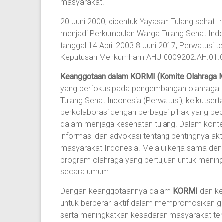
masyarakat.
20 Juni 2000, dibentuk Yayasan Tulang sehat I
menjadi Perkumpulan Warga Tulang Sehat Indo
tanggal 14 April 2003.8 Juni 2017, Perwatusi 
Keputusan Menkumham AHU-0009202.AH.01.0
Keanggotaan dalam KORMI (Komite Olahraga M
yang berfokus pada pengembangan olahraga d
Tulang Sehat Indonesia (Perwatusi), keikuts
berkolaborasi dengan berbagai pihak yang ped
dalam menjaga kesehatan tulang. Dalam konte
informasi dan advokasi tentang pentingnya akt
masyarakat Indonesia. Melalui kerja sama d
program olahraga yang bertujuan untuk menin
secara umum.
Dengan keanggotaannya dalam
KORMI
dan k
untuk berperan aktif dalam mempromosikan gaya
serta meningkatkan kesadaran masyarakat te